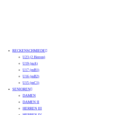
RECKENSCHMIEDE
U23 (2.Herren)
U19 (mA)
U17 (mB1)
U16 (mB2)
U15 (mC1)
SENIOREN
DAMEN
DAMEN II
HERREN III
HERREN IV