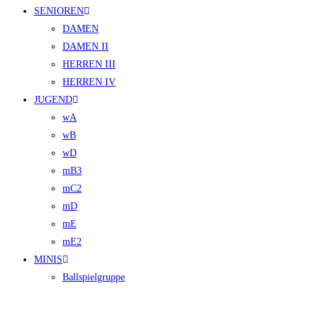
SENIOREN
DAMEN
DAMEN II
HERREN III
HERREN IV
JUGEND
wA
wB
wD
mB3
mC2
mD
mE
mE2
MINIS
Ballspielgruppe