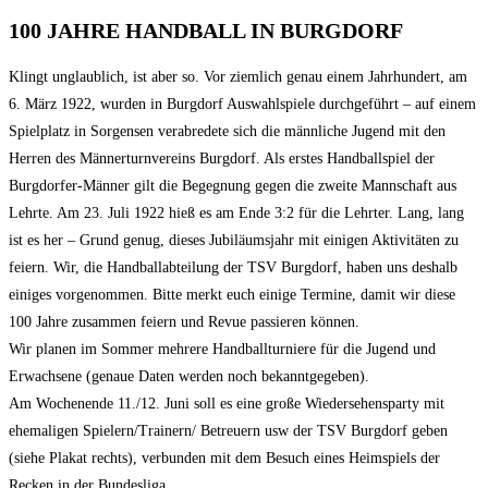
100 JAHRE HANDBALL IN BURGDORF
Klingt unglaublich, ist aber so. Vor ziemlich genau einem Jahrhundert, am
6. März 1922, wurden in Burgdorf Auswahlspiele durchgeführt – auf einem
Spielplatz in Sorgensen verabredete sich die männliche Jugend mit den
Herren des Männerturnvereins Burgdorf. Als erstes Handballspiel der
Burgdorfer-Männer gilt die Begegnung gegen die zweite Mannschaft aus
Lehrte. Am 23. Juli 1922 hieß es am Ende 3:2 für die Lehrter. Lang, lang
ist es her – Grund genug, dieses Jubiläumsjahr mit einigen Aktivitäten zu
feiern. Wir, die Handballabteilung der TSV Burgdorf, haben uns deshalb
einiges vorgenommen. Bitte merkt euch einige Termine, damit wir diese
100 Jahre zusammen feiern und Revue passieren können.
Wir planen im Sommer mehrere Handballturniere für die Jugend und
Erwachsene (genaue Daten werden noch bekanntgegeben).
Am Wochenende 11./12. Juni soll es eine große Wiedersehensparty mit
ehemaligen Spielern/Trainern/ Betreuern usw der TSV Burgdorf geben
(siehe Plakat rechts), verbunden mit dem Besuch eines Heimspiels der
Recken in der Bundesliga.