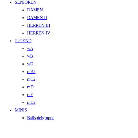
SENIOREN
DAMEN
DAMEN II
HERREN III
HERREN IV
JUGEND
wA
wB
wD
mB3
mC2
mD
mE
mE2
MINIS
Ballspielgruppe