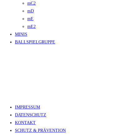
mC2
mD
mE
mE2
MINIS
BALLSPIELGRUPPE
IMPRESSUM
DATENSCHUTZ
KONTAKT
SCHUTZ & PRÄVENTION