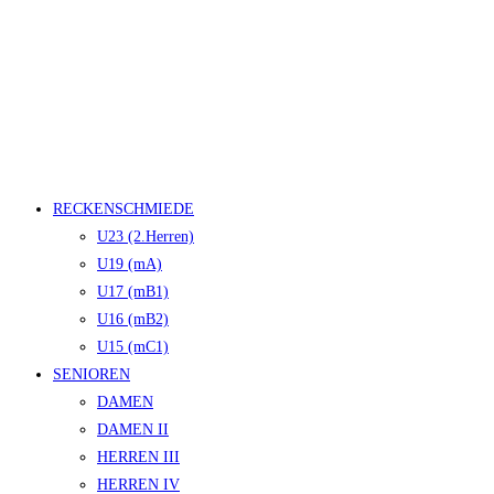
RECKENSCHMIEDE
U23 (2.Herren)
U19 (mA)
U17 (mB1)
U16 (mB2)
U15 (mC1)
SENIOREN
DAMEN
DAMEN II
HERREN III
HERREN IV