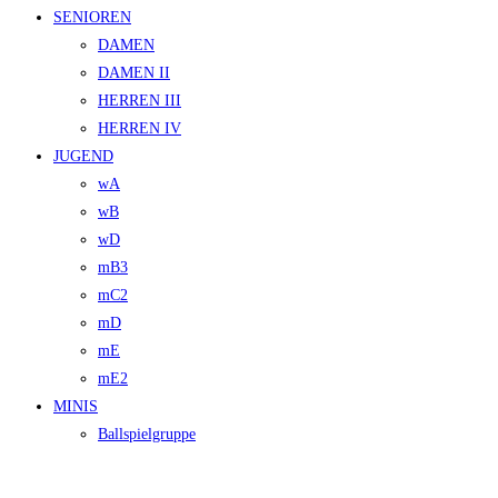
SENIOREN
DAMEN
DAMEN II
HERREN III
HERREN IV
JUGEND
wA
wB
wD
mB3
mC2
mD
mE
mE2
MINIS
Ballspielgruppe