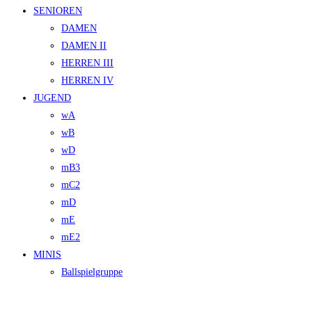
SENIOREN
DAMEN
DAMEN II
HERREN III
HERREN IV
JUGEND
wA
wB
wD
mB3
mC2
mD
mE
mE2
MINIS
Ballspielgruppe