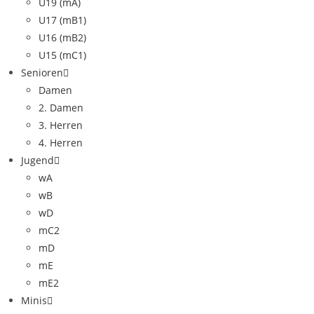
U19 (mA)
U17 (mB1)
U16 (mB2)
U15 (mC1)
Senioren
Damen
2. Damen
3. Herren
4. Herren
Jugend
wA
wB
wD
mC2
mD
mE
mE2
Minis