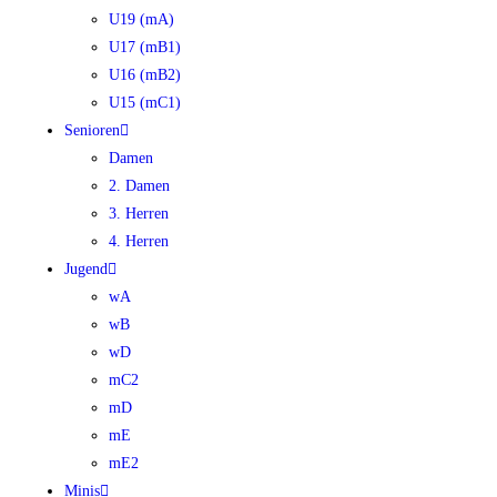
U19 (mA)
U17 (mB1)
U16 (mB2)
U15 (mC1)
Senioren
Damen
2. Damen
3. Herren
4. Herren
Jugend
wA
wB
wD
mC2
mD
mE
mE2
Minis