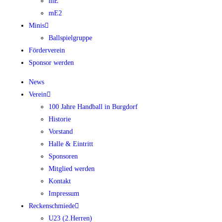
mE
mE2
Minis
Ballspielgruppe
Förderverein
Sponsor werden
News
Verein
100 Jahre Handball in Burgdorf
Historie
Vorstand
Halle & Eintritt
Sponsoren
Mitglied werden
Kontakt
Impressum
Reckenschmiede
U23 (2.Herren)