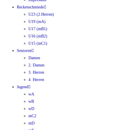
Reckenschmiede
U23 (2.Herren)
U19 (mA)
U17 (mB1)
U16 (mB2)
U15 (mC1)
Senioren
Damen
2. Damen
3. Herren
4. Herren
Jugend
wA
wB
wD
mC2
mD