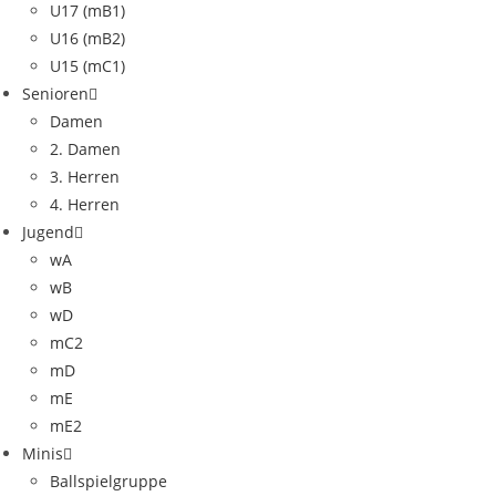
U17 (mB1)
U16 (mB2)
U15 (mC1)
Senioren
Damen
2. Damen
3. Herren
4. Herren
Jugend
wA
wB
wD
mC2
mD
mE
mE2
Minis
Ballspielgruppe