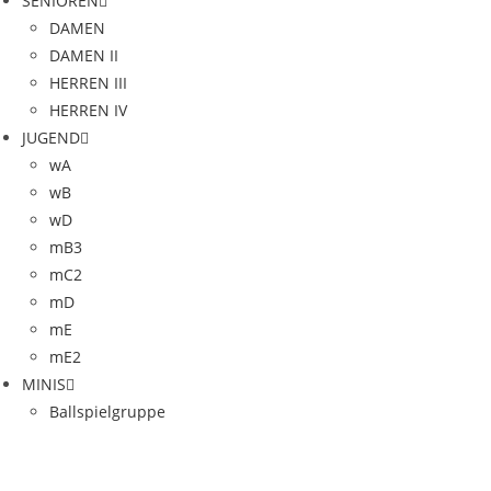
SENIOREN
DAMEN
DAMEN II
HERREN III
HERREN IV
JUGEND
wA
wB
wD
mB3
mC2
mD
mE
mE2
MINIS
Ballspielgruppe