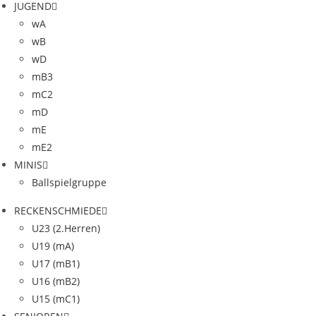
JUGEND
wA
wB
wD
mB3
mC2
mD
mE
mE2
MINIS
Ballspielgruppe
RECKENSCHMIEDE
U23 (2.Herren)
U19 (mA)
U17 (mB1)
U16 (mB2)
U15 (mC1)