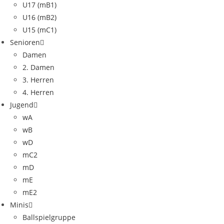
U17 (mB1)
U16 (mB2)
U15 (mC1)
Senioren
Damen
2. Damen
3. Herren
4. Herren
Jugend
wA
wB
wD
mC2
mD
mE
mE2
Minis
Ballspielgruppe