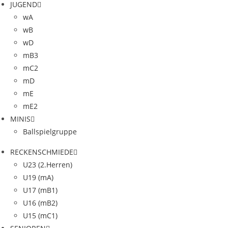
JUGEND
wA
wB
wD
mB3
mC2
mD
mE
mE2
MINIS
Ballspielgruppe
RECKENSCHMIEDE
U23 (2.Herren)
U19 (mA)
U17 (mB1)
U16 (mB2)
U15 (mC1)