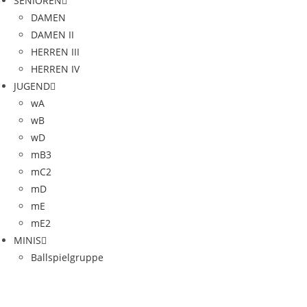
SENIOREN
DAMEN
DAMEN II
HERREN III
HERREN IV
JUGEND
wA
wB
wD
mB3
mC2
mD
mE
mE2
MINIS
Ballspielgruppe