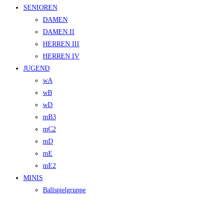
SENIOREN
DAMEN
DAMEN II
HERREN III
HERREN IV
JUGEND
wA
wB
wD
mB3
mC2
mD
mE
mE2
MINIS
Ballspielgruppe